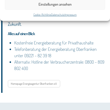
Einstellungen ansehen
Starten Sie mit den gebündelten Kräften der Zenngrund
Allianz, der Energieagentur Oberfranken und der
Cookie-Richtlinie
Datenschutz
Impressum
Verbraucherzentrale Bayern in eine energieeffiziente
Zukunft.
Alles auf einen Blick
Kostenfreie Energieberatung für Privathaushalte
Telefonberatung der Energieberatung Oberfranken
unter 09221 – 82 39 18
Alternativ: Hotline der Verbraucherzentrale: 0800 – 809
802 400
Homepage Energieagentur Oberfranken e.V.