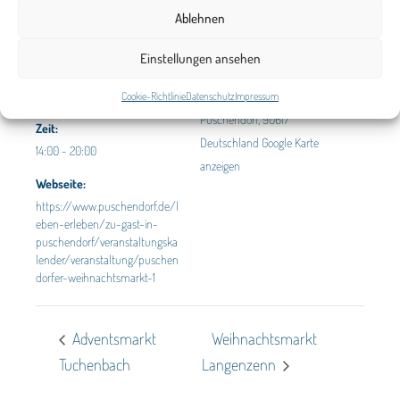
Ablehnen
DETAILS
VERANSTALTUNGSORT
Einstellungen ansehen
Gemeinde Puschendorf
Datum:
Dezember 7, 2024
Dorfplatz
Cookie-Richtlinie
Datenschutz
Impressum
Puschendorf
,
90617
Zeit:
Deutschland
Google Karte
14:00 - 20:00
anzeigen
Webseite:
https://www.puschendorf.de/l
eben-erleben/zu-gast-in-
puschendorf/veranstaltungska
lender/veranstaltung/puschen
dorfer-weihnachtsmarkt-1
Adventsmarkt
Weihnachtsmarkt
Tuchenbach
Langenzenn