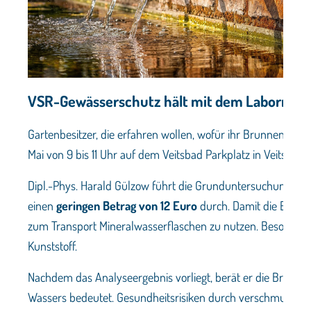
VSR-Gewässerschutz hält mit dem Labormobil
Gartenbesitzer, die erfahren wollen, wofür ihr Brunnenwasse
Mai von 9 bis 11 Uhr auf dem Veitsbad Parkplatz in Veitsbr
Dipl.-Phys. Harald Gülzow führt die Grunduntersuchung von
einen
geringe
n
B
etrag
von 12 Euro
durch. Damit die Ergebn
zum Transport Mineralwasserflaschen zu nutzen. Besonders g
Kunststoff.
Nachdem das Analyseergebnis vorliegt, berät er die Brunnenb
Wassers bedeutet. Gesundheitsrisiken durch verschmutzte