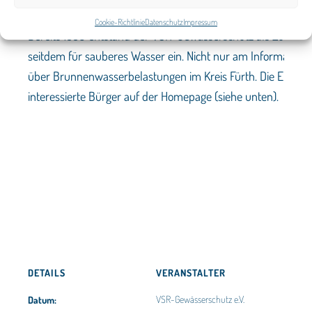
geeignet ist.“ so Harald Gülzow. Die ausführlichen Gutachte
Cookie-Richtlinie
Datenschutz
Impressum
Bereits 1980 entstand der VSR-Gewässerschutz als Zusammen
seitdem für sauberes Wasser ein. Nicht nur am Information
über Brunnenwasserbelastungen im Kreis Fürth. Die Ergebn
interessierte Bürger auf der Homepage (siehe unten).
DETAILS
VERANSTALTER
VSR-Gewässerschutz e.V.
Datum: