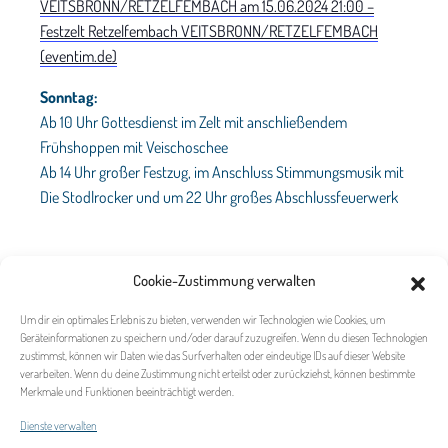
VEITSBRONN/RETZELFEMBACH am 15.06.2024 21:00 –
Festzelt Retzelfembach VEITSBRONN/RETZELFEMBACH
(eventim.de)
Sonntag:
Ab 10 Uhr Gottesdienst im Zelt mit anschließendem
Frühshoppen mit Veischoschee
Ab 14 Uhr großer Festzug, im Anschluss Stimmungsmusik mit
Die Stodlrocker und um 22 Uhr großes Abschlussfeuerwerk
Cookie-Zustimmung verwalten
Um dir ein optimales Erlebnis zu bieten, verwenden wir Technologien wie Cookies, um
Geräteinformationen zu speichern und/oder darauf zuzugreifen. Wenn du diesen Technologien
zustimmst, können wir Daten wie das Surfverhalten oder eindeutige IDs auf dieser Website
verarbeiten. Wenn du deine Zustimmung nicht erteilst oder zurückziehst, können bestimmte
Merkmale und Funktionen beeinträchtigt werden.
Dienste verwalten