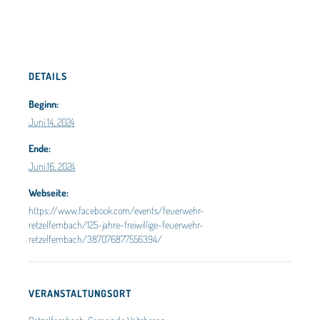
DETAILS
Beginn:
Juni 14, 2024
Ende:
Juni 16, 2024
Webseite:
https://www.facebook.com/events/feuerwehr-
retzelfembach/125-jahre-freiwillige-feuerwehr-
retzelfembach/387076877556394/
VERANSTALTUNGSORT